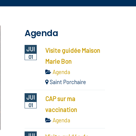
Agenda
JUI
Visite guidée Maison
01
Marie Bon
Agenda
Saint Porchaire
JUI
CAP sur ma
01
vaccination
Agenda
JUI