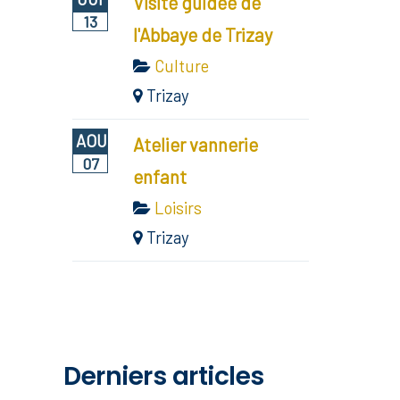
Visite guidée de
13
l'Abbaye de Trizay
Culture
Trizay
AOU
Atelier vannerie
07
enfant
Loisirs
Trizay
Derniers articles