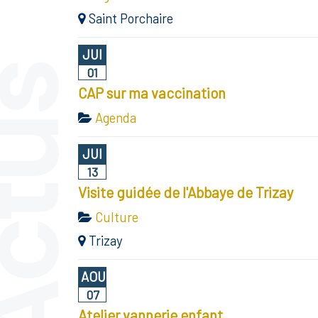
Saint Porchaire
JUI
ctus
01
CAP sur ma vaccination
Agenda
JUI
13
Visite guidée de l'Abbaye de Trizay
Culture
Trizay
AOU
07
Atelier vannerie enfant