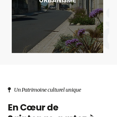
No
URBANISME
des actes relatifs à l'occupation des sols"
servi
DÉCOUVRIR
Un Patrimoine culturel unique
En Cœur de