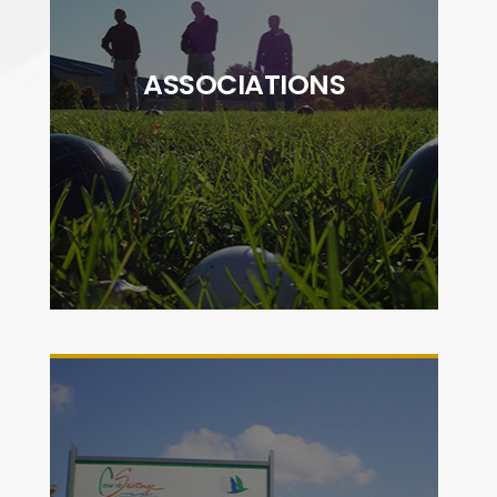
"La vie associative du territoire Cœur de
Saintonge est très riche avec près de 180
associations qui œuvrent pour offrir à la
ASSOCIATIONS
population des animations sportives,
culturelles, environnementales, musicales..."
DÉCOUVRIR
"Par le développement de zones d'activités
et les partenariats établis avec des