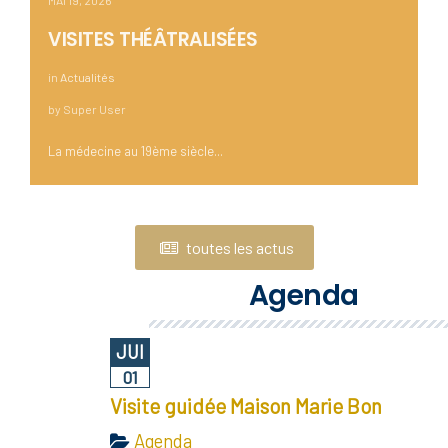
MAI 19, 2026
VISITES THÉÂTRALISÉES
in
Actualités
by
Super User
La médecine au 19ème siècle...
toutes les actus
Agenda
JUI
01
Visite guidée Maison Marie Bon
Agenda