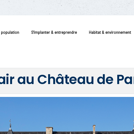
a population
S'implanter & entreprendre
Habitat & environnement
 air au Château de P