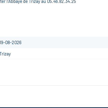
er l'Abbaye de Trizay au 05.46.82.34.25
19-08-2026
Trizay