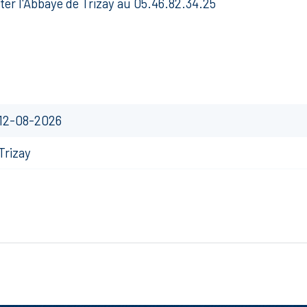
er l'Abbaye de Trizay au 05.46.82.34.25
12-08-2026
Trizay