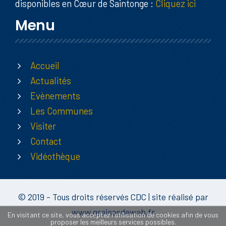
disponibles en Cœur de Saintonge :
Cliquez ici
Menu
Accueil
Actualités
Evènements
Les Communes
Visiter
Contact
Vidéothèque
© 2019 - Tous droits réservés CDC | site réalisé par
www.grainesdeweb.fr
En visitant ce site, vous acceptez l'utilisation de cookies afin de vous
proposer les meilleurs services possibles.