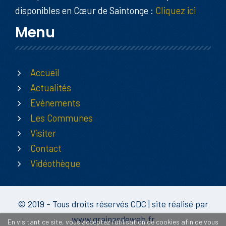
disponibles en Cœur de Saintonge :
Cliquez ici
Menu
Accueil
Actualités
Evènements
Les Communes
Visiter
Contact
Vidéothèque
© 2019 - Tous droits réservés CDC | site réalisé par
www.grainesdeweb.fr
En visitant ce site, vous acceptez l'utilisation de cookies afin de vous