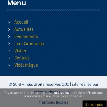
Menu
Accueil
Actualités
Evènements
Les Communes
Visiter
Contact
Vidéothèque
© 2019 - Tous droits réservés CDC | site réalisé par
www.grainesdeweb.fr
En visitant ce site, vous acceptez l'utilisation de cookies afin de vous
proposer les meilleurs services possibles.
Mentions légales
J'ai compris !