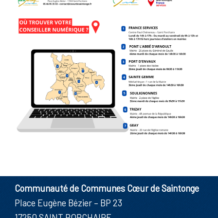
Communauté de Communes Cœur de Saintonge
Place Eugène Bézier – BP 23
17250 SAINT PORCHAIRE