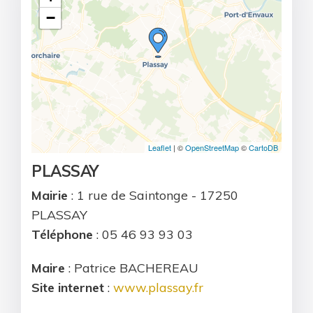
−
Leaflet
| ©
OpenStreetMap
©
CartoDB
PLASSAY
Mairie
: 1 rue de Saintonge - 17250
PLASSAY
Téléphone
: 05 46 93 93 03
Maire
: Patrice BACHEREAU
Site internet
:
www.plassay.fr