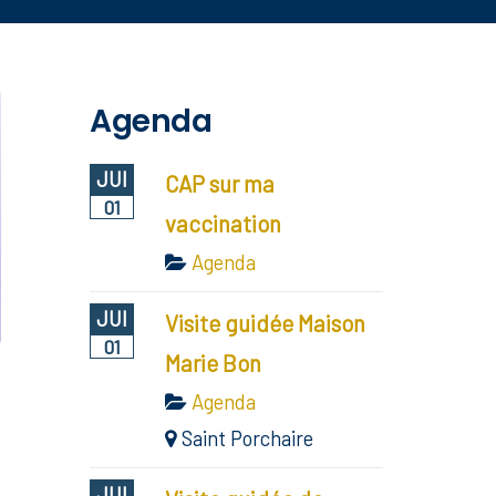
Agenda
JUI
CAP sur ma
01
vaccination
Agenda
JUI
Visite guidée Maison
01
Marie Bon
Agenda
Saint Porchaire
JUI