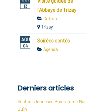
Visite guidée de
13
l'Abbaye de Trizay
Culture
Trizay
AOU
Soirées contés
04
Agenda
Derniers articles
Secteur Jeunesse Programme Mai
Juin